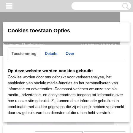
Cookies toestaan Opties
Inloggen
Registreren
UW WINKELWAGEN
Geen producten
(0)
Toestemming
Details
Over
Home
>
Kids
>
Ringen
>
KRG0302
Op deze website worden cookies gebruikt
Cookies worden door ons gebruikt voor verkeersanalyse, het
aanbieden van sociale media-functies en het personaliseren van
informatie en advertenties. Daarnaast verlenen we onze sociale
media-, advertentie- en analysepartners toegang tot informatie over
hoe u onze site gebruikt. Zij kunnen deze informatie gebruiken in
combinatie met andere gegevens die zij mogelijk hebben verzameld
door uw gebruik van hun diensten of die u hen hebt verstrekt.
Let op: het kan voorkomen dat het product onlangs in de zaak