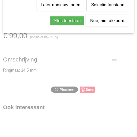
is verkocht; in dat geval nemen wij contact met u op.
Later opnieuw tonen
Selectie toestaan
KRG0302
Alles toestaan
Nee, niet akkoord
€ 99,00
(inclusief btw 21%)
Omschrijving
Ringmaat 14,5 mm
Save
Ook interessant