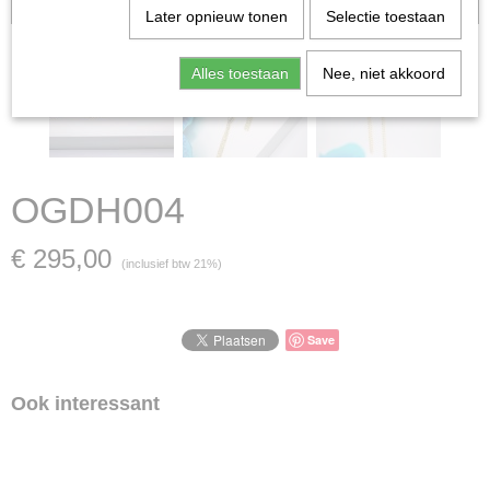
verkocht; in dat geval nemen wij contact met u op.
Later opnieuw tonen
Selectie toestaan
Alles toestaan
Nee, niet akkoord
OGDH004
€ 295,00
(inclusief btw 21%)
Save
Ook interessant