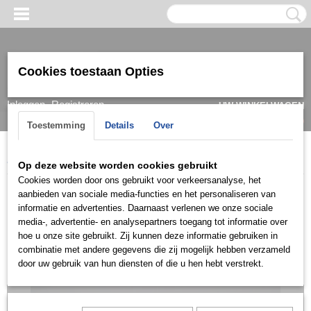
Cookies toestaan Opties
Inloggen
Registreren
UW WINKELWAGEN
Geen producten
(0)
Toestemming
Details
Over
Home
>
Oorbel
>
Goud
>
Hangoorbellen
>
OGDH004
Op deze website worden cookies gebruikt
Cookies worden door ons gebruikt voor verkeersanalyse, het
aanbieden van sociale media-functies en het personaliseren van
informatie en advertenties. Daarnaast verlenen we onze sociale
media-, advertentie- en analysepartners toegang tot informatie over
hoe u onze site gebruikt. Zij kunnen deze informatie gebruiken in
combinatie met andere gegevens die zij mogelijk hebben verzameld
door uw gebruik van hun diensten of die u hen hebt verstrekt.
Let op: het kan voorkomen dat het product onlangs in de zaak is