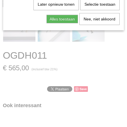
zaak is verkocht; in dat geval nemen wij contact met u op.
Later opnieuw tonen
Selectie toestaan
Alles toestaan
Nee, niet akkoord
OGDH011
€ 565,00
(inclusief btw 21%)
Save
Ook interessant