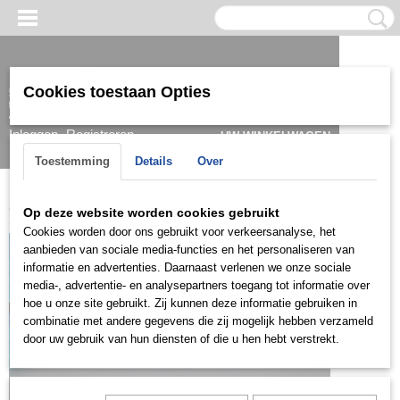
Cookies toestaan Opties
Inloggen
Registreren
UW WINKELWAGEN
Geen producten
(0)
Toestemming
Details
Over
Home
>
Oorbel
>
Goud
>
Hangoorbellen
>
OGDH011
Op deze website worden cookies gebruikt
Cookies worden door ons gebruikt voor verkeersanalyse, het
aanbieden van sociale media-functies en het personaliseren van
informatie en advertenties. Daarnaast verlenen we onze sociale
media-, advertentie- en analysepartners toegang tot informatie over
hoe u onze site gebruikt. Zij kunnen deze informatie gebruiken in
combinatie met andere gegevens die zij mogelijk hebben verzameld
door uw gebruik van hun diensten of die u hen hebt verstrekt.
Let op: het kan voorkomen dat het product onlangs in de