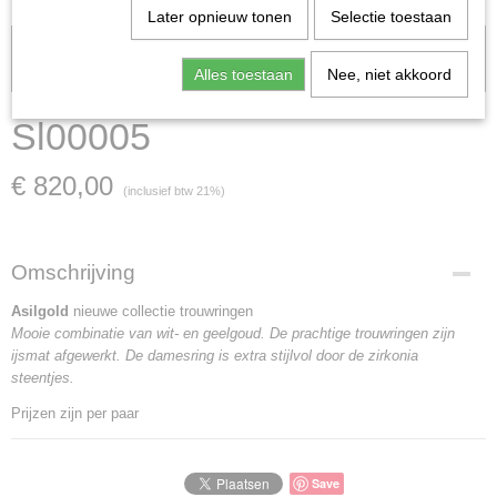
Later opnieuw tonen
Selectie toestaan
Let op: het kan voorkomen dat het product onlangs in de zaak is
verkocht; in dat geval nemen wij contact met u op.
Alles toestaan
Nee, niet akkoord
Sl00005
€ 820,00
(inclusief btw 21%)
Omschrijving
Asilgold
nieuwe collectie trouwringen
Mooie combinatie van wit- en geelgoud. De prachtige trouwringen zijn
ijsmat afgewerkt. De damesring is extra stijlvol door de zirkonia
steentjes.
Prijzen zijn per paar
Save