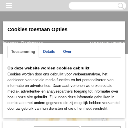
Cookies toestaan Opties
Inloggen
Registreren
UW WINKELWAGEN
Geen producten
(0)
Toestemming
Details
Over
Home
>
Ring
>
Trouwringen / Wedding
>
Asil Gold
>
Sl00005
Op deze website worden cookies gebruikt
Cookies worden door ons gebruikt voor verkeersanalyse, het
aanbieden van sociale media-functies en het personaliseren van
informatie en advertenties. Daarnaast verlenen we onze sociale
media-, advertentie- en analysepartners toegang tot informatie over
hoe u onze site gebruikt. Zij kunnen deze informatie gebruiken in
combinatie met andere gegevens die zij mogelijk hebben verzameld
door uw gebruik van hun diensten of die u hen hebt verstrekt.