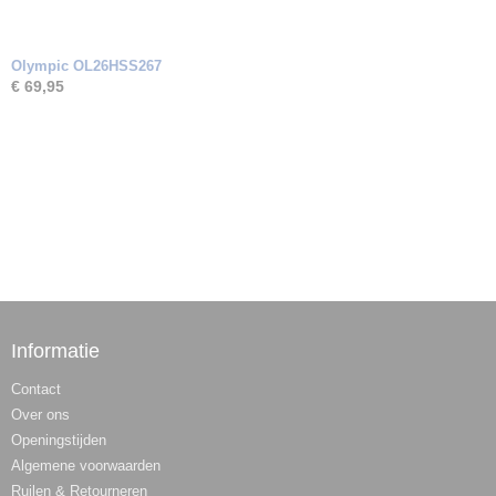
Olympic OL26HSS267
€ 69,95
Informatie
Contact
Over ons
Openingstijden
Algemene voorwaarden
Ruilen & Retourneren