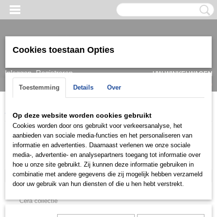
Cookies toestaan Opties
Inloggen
Registreren
UW WINKELWAGEN
Geen producten
(0)
Toestemming
Details
Over
Home
>
Ring
>
Trouwringen / Wedding
>
Asil Gold
Op deze website worden cookies gebruikt
Cookies worden door ons gebruikt voor verkeersanalyse, het
Ring
aanbieden van sociale media-functies en het personaliseren van
informatie en advertenties. Daarnaast verlenen we onze sociale
media-, advertentie- en analysepartners toegang tot informatie over
Trouwringen / Wedding
hoe u onze site gebruikt. Zij kunnen deze informatie gebruiken in
combinatie met andere gegevens die zij mogelijk hebben verzameld
Asil Gold
door uw gebruik van hun diensten of die u hen hebt verstrekt.
CK collectie
Cera collectie
Ck collectie (Zilver)