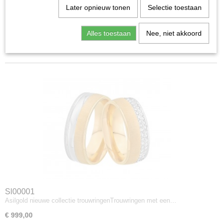
Later opnieuw tonen
Selectie toestaan
DE collectie
Sorteer op:
Verlovingsringen / Engagement
Alles toestaan
Nee, niet akkoord
1
2
»
Damesringen
Herenringen
Sl00001
Asilgold nieuwe collectie trouwringenTrouwringen met een…
€ 999,00