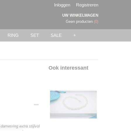
Inloggen
Registreren
UW WINKELWAGEN
Geen producten
(0)
RING
SET
SALE
+
Ook interessant
amesring extra stijlvol