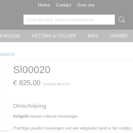
Home
Contact
Over ons
HORLOGE
KETTING & COLLIER
KIDS
OORBEL
Sl00020
Sl00020
€ 825,00
(inclusief btw 21%)
Omschrijving
Asilgold
nieuwe collectie trouwringen
Prachtige gouden trouwringen met een witgouden band in het midden, d