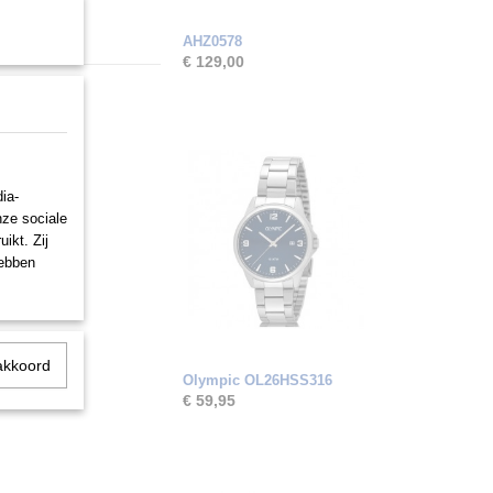
AHZ0578
€ 129,00
ia-
nze sociale
ikt. Zij
hebben
akkoord
Olympic OL26HSS316
€ 59,95