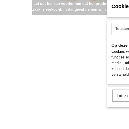
Let op: het kan voorkomen dat het product onlangs i
Cookie
zaak is verkocht; in dat geval nemen wij contact met u
Toeste
Op deze 
Cookies wo
functies e
media-, ad
kunnen dez
verzameld 
Later 