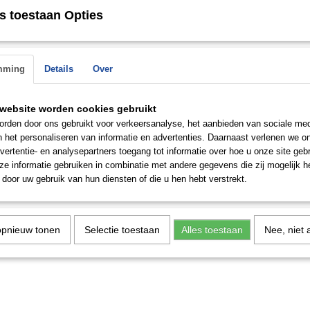
vanwege de moderne design.
n de
s toestaan Opties
 op.
Prijzen zijn per paar
Save
mming
Details
Over
website worden cookies gebruikt
rden door ons gebruikt voor verkeersanalyse, het aanbieden van sociale med
n het personaliseren van informatie en advertenties. Daarnaast verlenen we o
vertentie- en analysepartners toegang tot informatie over hoe u onze site gebru
e informatie gebruiken in combinatie met andere gegevens die zij mogelijk 
door uw gebruik van hun diensten of die u hen hebt verstrekt.
opnieuw tonen
Selectie toestaan
Alles toestaan
Nee, niet 