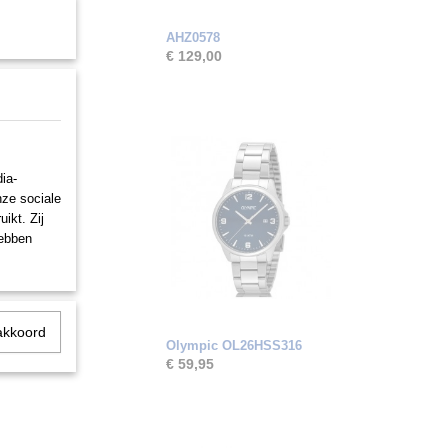
AHZ0578
€ 129,00
ia-
nze sociale
ikt. Zij
hebben
akkoord
Olympic OL26HSS316
€ 59,95