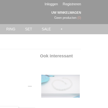
Inloggen
Registreren
UW WINKELWAGEN
Geen producten
(0)
RING
SET
SALE
+
Ook interessant