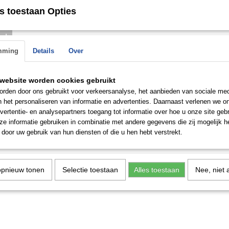
s toestaan Opties
Save
n de
 op.
mming
Details
Over
website worden cookies gebruikt
rden door ons gebruikt voor verkeersanalyse, het aanbieden van sociale med
n het personaliseren van informatie en advertenties. Daarnaast verlenen we o
vertentie- en analysepartners toegang tot informatie over hoe u onze site gebru
e informatie gebruiken in combinatie met andere gegevens die zij mogelijk 
door uw gebruik van hun diensten of die u hen hebt verstrekt.
opnieuw tonen
Selectie toestaan
Alles toestaan
Nee, niet 