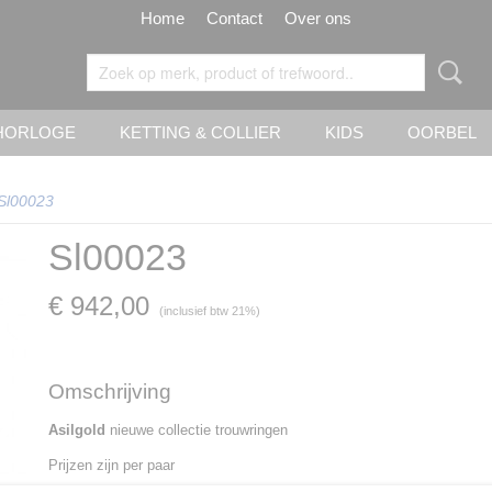
Home
Contact
Over ons
HORLOGE
KETTING & COLLIER
KIDS
OORBEL
Sl00023
Sl00023
€ 942,00
(inclusief btw 21%)
Omschrijving
Asilgold
nieuwe collectie trouwringen
Prijzen zijn per paar