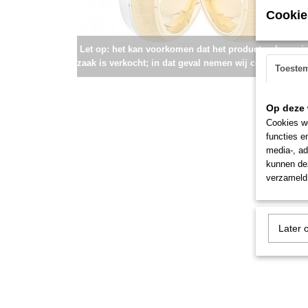
Cookie
Let op: het kan voorkomen dat het product onlangs i
zaak is verkocht; in dat geval nemen wij contact met u
Toeste
Op deze 
Cookies wo
functies e
media-, ad
kunnen dez
verzameld 
Later 