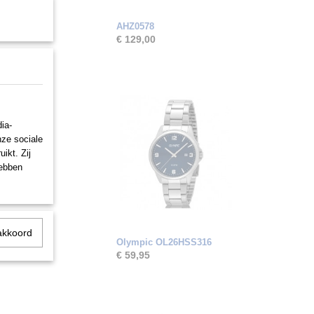
AHZ0578
€ 129,00
ia-
nze sociale
ikt. Zij
hebben
akkoord
Olympic OL26HSS316
€ 59,95