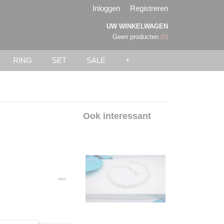
Inloggen
Registreren
UW WINKELWAGEN
Geen producten
(0)
RING
SET
SALE
+
Ook interessant