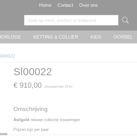
Home
Contact
Over ons
HORLOGE
KETTING & COLLIER
KIDS
OORBEL
Sl00022
Sl00022
€ 910,00
(inclusief btw 21%)
Omschrijving
Asilgold
nieuwe collectie trouwringen
Prijzen zijn per paar