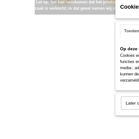
Let op: het kan voorkomen dat het product onlangs i
Cookie
zaak is verkocht; in dat geval nemen wij contact met u
Toeste
Op deze 
Cookies wo
functies e
media-, ad
kunnen dez
verzameld 
Later 