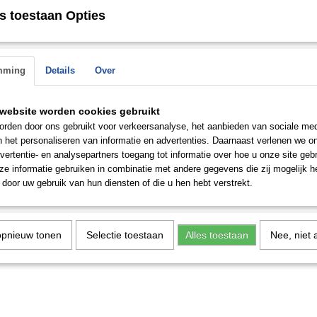
n de
s toestaan Opties
 op.
Save
mming
Details
Over
website worden cookies gebruikt
rden door ons gebruikt voor verkeersanalyse, het aanbieden van sociale med
n het personaliseren van informatie en advertenties. Daarnaast verlenen we o
vertentie- en analysepartners toegang tot informatie over hoe u onze site gebru
e informatie gebruiken in combinatie met andere gegevens die zij mogelijk 
door uw gebruik van hun diensten of die u hen hebt verstrekt.
opnieuw tonen
Selectie toestaan
Alles toestaan
Nee, niet 