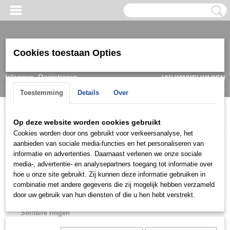
Cookies toestaan Opties
Inloggen
Registreren
UW WINKELWAGEN
Geen producten
(0)
Toestemming
Details
Over
Home
>
Ring
>
Verlovingsringen / Engagement
>
Solitaire ringen
Op deze website worden cookies gebruikt
Cookies worden door ons gebruikt voor verkeersanalyse, het
Ring
aanbieden van sociale media-functies en het personaliseren van
informatie en advertenties. Daarnaast verlenen we onze sociale
media-, advertentie- en analysepartners toegang tot informatie over
Trouwringen / Wedding
hoe u onze site gebruikt. Zij kunnen deze informatie gebruiken in
combinatie met andere gegevens die zij mogelijk hebben verzameld
Verlovingsringen / Engagement
door uw gebruik van hun diensten of die u hen hebt verstrekt.
Baguette ringen
Solitaire ringen
Damesringen