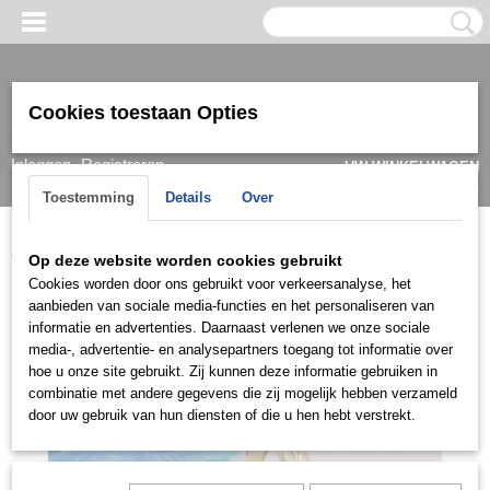
Cookies toestaan Opties
Inloggen
Registreren
UW WINKELWAGEN
Geen producten
(0)
Toestemming
Details
Over
Home
>
Ring
>
Verlovingsringen / Engagement
>
Solitaire ringen
>
Op deze website worden cookies gebruikt
SOLV0922
Cookies worden door ons gebruikt voor verkeersanalyse, het
aanbieden van sociale media-functies en het personaliseren van
informatie en advertenties. Daarnaast verlenen we onze sociale
media-, advertentie- en analysepartners toegang tot informatie over
hoe u onze site gebruikt. Zij kunnen deze informatie gebruiken in
combinatie met andere gegevens die zij mogelijk hebben verzameld
door uw gebruik van hun diensten of die u hen hebt verstrekt.