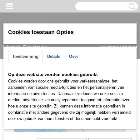
Cookies toestaan Opties
Inloggen
Registreren
UW WINKELWAGEN
Geen producten
(0)
Toestemming
Details
Over
Home
>
Ring
>
Verlovingsringen / Engagement
>
Solitaire ringen
>
Op deze website worden cookies gebruikt
SOLV0900
Cookies worden door ons gebruikt voor verkeersanalyse, het
aanbieden van sociale media-functies en het personaliseren van
informatie en advertenties. Daarnaast verlenen we onze sociale
media-, advertentie- en analysepartners toegang tot informatie over
hoe u onze site gebruikt. Zij kunnen deze informatie gebruiken in
combinatie met andere gegevens die zij mogelijk hebben verzameld
door uw gebruik van hun diensten of die u hen hebt verstrekt.