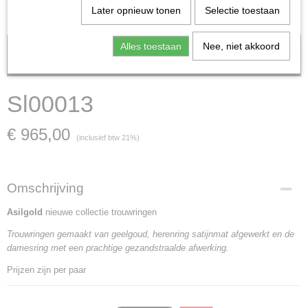
Later opnieuw tonen
Selectie toestaan
Alles toestaan
Nee, niet akkoord
Let op: het kan voorkomen dat het product onlangs in de zaak is
verkocht; in dat geval nemen wij contact met u op.
Sl00013
€ 965,00
(inclusief btw 21%)
Omschrijving
Asilgold
nieuwe collectie trouwringen
Trouwringen gemaakt van geelgoud, herenring satijnmat afgewerkt en de
damesring met een prachtige gezandstraalde afwerking.
Prijzen zijn per paar