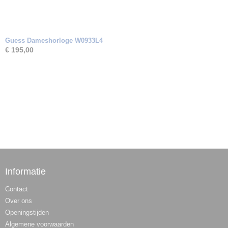
Guess Dameshorloge W0933L4
€ 195,00
Informatie
Contact
Over ons
Openingstijden
Algemene voorwaarden