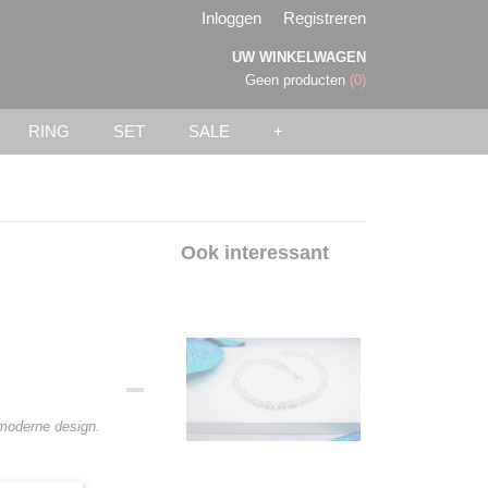
Inloggen
Registreren
UW WINKELWAGEN
Geen producten
(0)
RING
SET
SALE
+
Ook interessant
 moderne design.