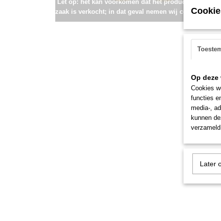
Let op: het kan voorkomen dat het product onlangs i
Cookie
zaak is verkocht; in dat geval nemen wij contact met u
Toeste
Op deze 
Cookies wo
functies e
media-, ad
kunnen dez
verzameld 
Later 