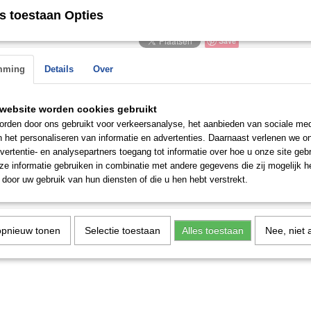
n de
s toestaan Opties
 op.
Save
mming
Details
Over
website worden cookies gebruikt
rden door ons gebruikt voor verkeersanalyse, het aanbieden van sociale med
n het personaliseren van informatie en advertenties. Daarnaast verlenen we o
vertentie- en analysepartners toegang tot informatie over hoe u onze site gebru
e informatie gebruiken in combinatie met andere gegevens die zij mogelijk 
door uw gebruik van hun diensten of die u hen hebt verstrekt.
opnieuw tonen
Selectie toestaan
Alles toestaan
Nee, niet 