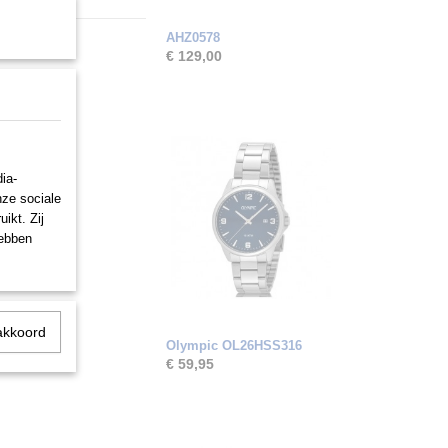
AHZ0578
€ 129,00
ia-
nze sociale
ikt. Zij
hebben
akkoord
Olympic OL26HSS316
€ 59,95