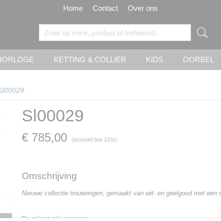
Home
Contact
Over ons
HORLOGE
KETTING & COLLIER
KIDS
OORBEL
Sl00029
Sl00029
€ 785,00
(inclusief btw 21%)
Omschrijving
Nieuwe collectie trouwringen, gemaakt van wit- en geelgoud met een
De prijzen zijn per paar.