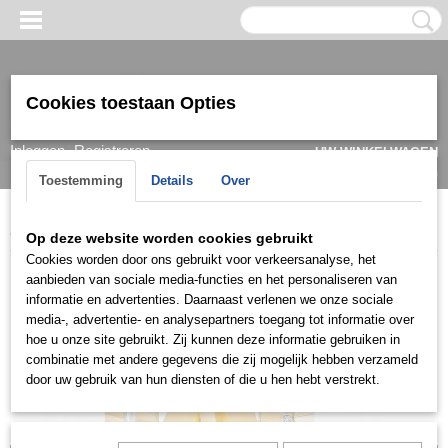
Cookies toestaan Opties
Inloggen
Registreren
UW WINKELWAGEN
Geen producten
(0)
Toestemming
Details
Over
Home
>
Ring
>
Trouwringen / Wedding
>
Asil Gold
>
Sl00035
Op deze website worden cookies gebruikt
Cookies worden door ons gebruikt voor verkeersanalyse, het
aanbieden van sociale media-functies en het personaliseren van
informatie en advertenties. Daarnaast verlenen we onze sociale
media-, advertentie- en analysepartners toegang tot informatie over
hoe u onze site gebruikt. Zij kunnen deze informatie gebruiken in
combinatie met andere gegevens die zij mogelijk hebben verzameld
door uw gebruik van hun diensten of die u hen hebt verstrekt.