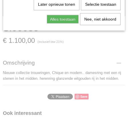
Later opnieuw tonen
Selectie toestaan
Let op: het kan voorkomen dat het product onlangs in de zaak is
verkocht; in dat geval nemen wij contact met u op.
Alles toestaan
Nee, niet akkoord
Sl00035
€ 1.100,00
(inclusief btw 21%)
Omschrijving
Nieuwe collectie trouwringen, Chique en modern.. damesring met een rij
stenen in het midden. herenring glanzende witgouden rij in het midden.
Save
Ook interessant