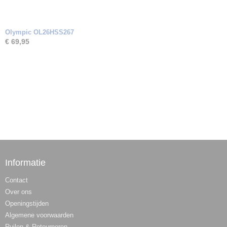
Olympic OL26HSS267
€ 69,95
Informatie
Contact
Over ons
Openingstijden
Algemene voorwaarden
Ruilen & Retourneren