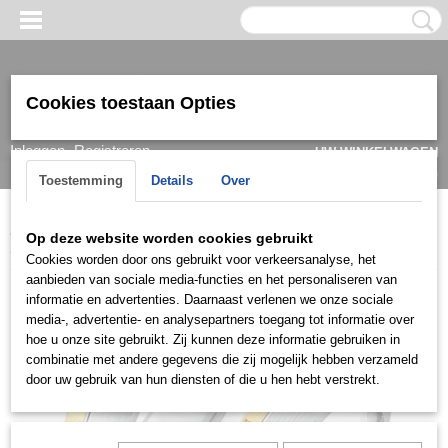
Cookies toestaan Opties
Inloggen
Registreren
UW WINKELWAGEN
Geen producten
(0)
Toestemming
Details
Over
Home
>
Ring
>
Trouwringen / Wedding
>
Cera collectie
>
Cera
Op deze website worden cookies gebruikt
3411
Cookies worden door ons gebruikt voor verkeersanalyse, het
aanbieden van sociale media-functies en het personaliseren van
informatie en advertenties. Daarnaast verlenen we onze sociale
media-, advertentie- en analysepartners toegang tot informatie over
hoe u onze site gebruikt. Zij kunnen deze informatie gebruiken in
combinatie met andere gegevens die zij mogelijk hebben verzameld
door uw gebruik van hun diensten of die u hen hebt verstrekt.