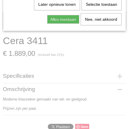
Later opnieuw tonen
Selectie toestaan
Let op: het kan voorkomen dat het product onlangs in de zaak is
Alles toestaan
Nee, niet akkoord
verkocht; in dat geval nemen wij contact met u op.
Cera 3411
€ 1.889,00
(inclusief btw 21%)
Specificaties
Artikelnummer
Omschrijving
Cera 3411
Moderne klassieker gemaakt van wit- en geelgoud.
Materiaal
witgoud en geelgoud
Prijzen zijn per paar.
Goud Karaat
14 Karaat
Soort steen
Save