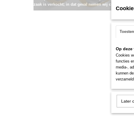
zaak is verkocht; in dat geval nemen wij contact met u
Cookie
Toeste
Op deze 
Cookies wo
functies e
media-, ad
kunnen dez
verzameld 
Later 