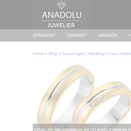
ARMBAND
DIAMANT
HANGER
Home
>
Ring
>
Trouwringen / Wedding
>
Cera collect
Let op: het kan voorkomen dat het product onlangs i