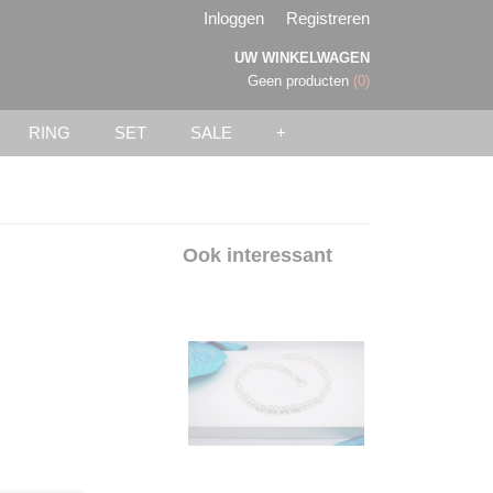
Inloggen
Registreren
UW WINKELWAGEN
Geen producten
(0)
RING
SET
SALE
+
Ook interessant