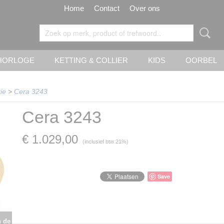
Home
Contact
Over ons
HORLOGE
KETTING & COLLIER
KIDS
OORBEL
ie
>
Cera 3243
Cera 3243
€ 1.029,00
(inclusief btw 21%)
Save
n de