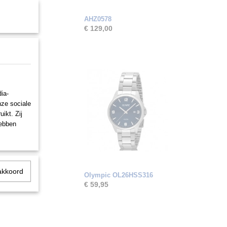
AHZ0578
€ 129,00
ia-
nze sociale
ikt. Zij
hebben
akkoord
Olympic OL26HSS316
€ 59,95