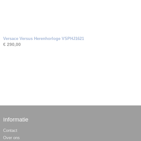
Versace Versus Herenhorloge VSPHJ1621
€ 290,00
Informatie
Contact
Over ons