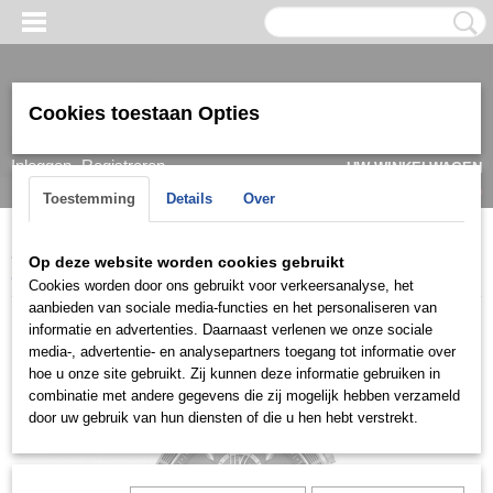
Cookies toestaan Opties
Inloggen
Registreren
UW WINKELWAGEN
Geen producten
(0)
Toestemming
Details
Over
Home
>
Horloge
>
Versus Versace
>
Heren
>
Versace Versus
Op deze website worden cookies gebruikt
Herenhorloge Chronograaf VSPHJ1421 Bicocca
Cookies worden door ons gebruikt voor verkeersanalyse, het
aanbieden van sociale media-functies en het personaliseren van
informatie en advertenties. Daarnaast verlenen we onze sociale
media-, advertentie- en analysepartners toegang tot informatie over
hoe u onze site gebruikt. Zij kunnen deze informatie gebruiken in
combinatie met andere gegevens die zij mogelijk hebben verzameld
door uw gebruik van hun diensten of die u hen hebt verstrekt.