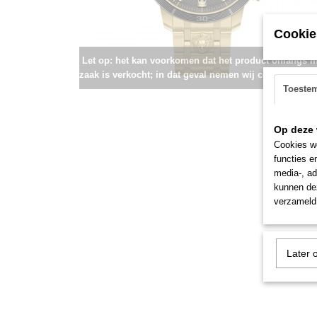
Cookie
Let op: het kan voorkomen dat het product onlangs i
zaak is verkocht; in dat geval nemen wij contact met u
Toeste
Op deze 
Cookies wo
functies e
media-, ad
kunnen dez
verzameld 
Later 