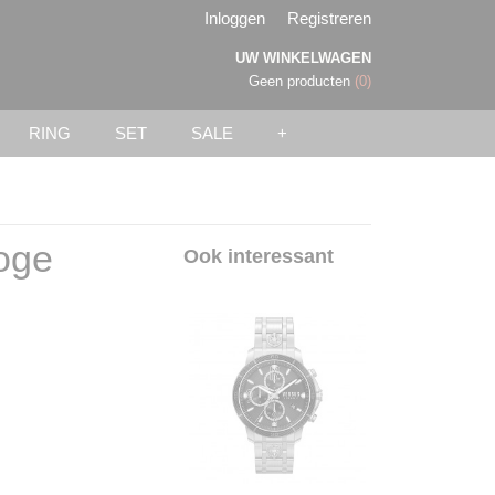
Inloggen
Registreren
UW WINKELWAGEN
Geen producten
(0)
RING
SET
SALE
+
oge
Ook interessant