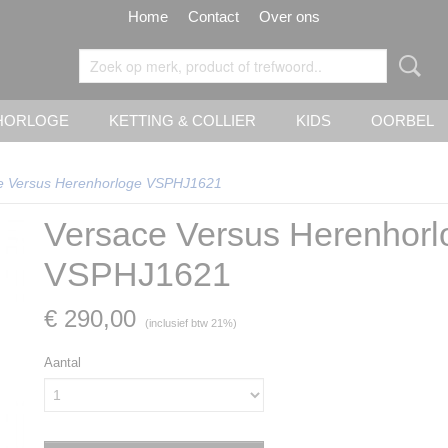
Home
Contact
Over ons
HORLOGE
KETTING & COLLIER
KIDS
OORBEL
e Versus Herenhorloge VSPHJ1621
Versace Versus Herenhorl
VSPHJ1621
€ 290,00
(inclusief btw 21%)
Aantal