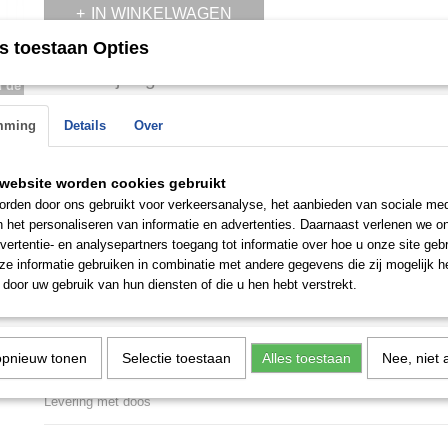
IN WINKELWAGEN
s toestaan Opties
Omschrijving
n de
 op.
Versus VSPHJ1621 Bicocca herenhorloge Chronograph
mming
Details
Over
- Roestvrijstalen kast, goud en zwart geplateerd, gepolijst
- Quartz uurwerk, werkt op batterijen
website worden cookies gebruikt
rden door ons gebruikt voor verkeersanalyse, het aanbieden van sociale med
- Chronograaffunctie, stopwatch
n het personaliseren van informatie en advertenties. Daarnaast verlenen we o
- Datumweergave
vertentie- en analysepartners toegang tot informatie over hoe u onze site gebru
e informatie gebruiken in combinatie met andere gegevens die zij mogelijk 
- 50 meter waterdicht
door uw gebruik van hun diensten of die u hen hebt verstrekt.
- Kleur wijzerplaat zwart/goud
- Breedte behuizing ca. 48 mm
opnieuw tonen
Selectie toestaan
Alles toestaan
Nee, niet 
- Hoogte behuizing ca. 11 mm
Levering met doos