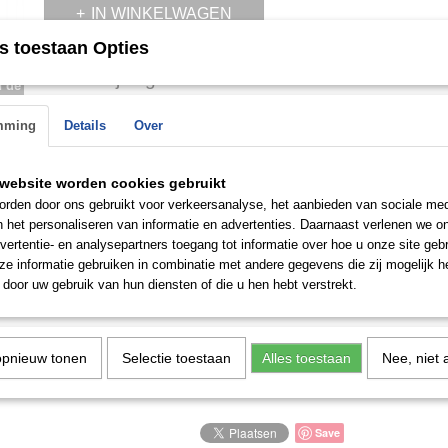
IN WINKELWAGEN
s toestaan Opties
Omschrijving
n de
 op.
Versus S30070017 herenhorloge multifunctioneel
mming
Details
Over
- Roestvrijstalen armband, zilverkleurige en zwarte coating, gepolijst/
- Quartz uurwerk, werkt op batterijen
website worden cookies gebruikt
rden door ons gebruikt voor verkeersanalyse, het aanbieden van sociale med
- Datumweergave, 24-uursweergave
n het personaliseren van informatie en advertenties. Daarnaast verlenen we o
- 50 meter waterdicht
vertentie- en analysepartners toegang tot informatie over hoe u onze site gebru
e informatie gebruiken in combinatie met andere gegevens die zij mogelijk 
- Kleur wijzerplaat wit/zilver
door uw gebruik van hun diensten of die u hen hebt verstrekt.
- Breedte behuizing ca. 47 mm
- Hoogte behuizing ca. 12 mm
opnieuw tonen
Selectie toestaan
Alles toestaan
Nee, niet 
Levering met doos
Save