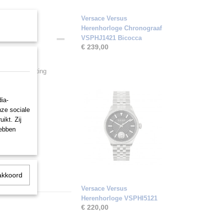
Versace Versus
Herenhorloge Chronograaf
VSPHJ1421 Bicocca
€ 239,00
mat, vouwsluiting
ia-
nze sociale
ikt. Zij
hebben
akkoord
Versace Versus
Herenhorloge VSPHI5121
€ 220,00