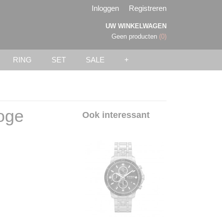
Inloggen
Registreren
UW WINKELWAGEN
Geen producten
(0)
RING
SET
SALE
+
oge
Ook interessant