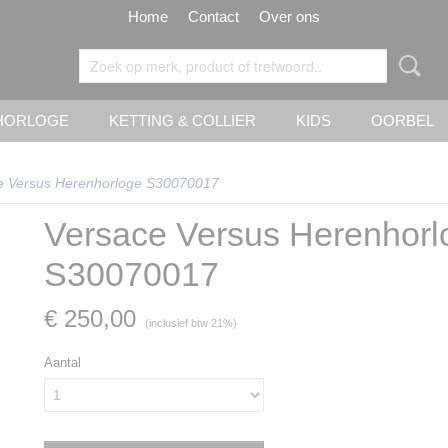
Home
Contact
Over ons
HORLOGE
KETTING & COLLIER
KIDS
OORBEL
e Versus Herenhorloge S30070017
Versace Versus Herenhorl
S30070017
€ 250,00
(inclusief btw 21%)
Aantal