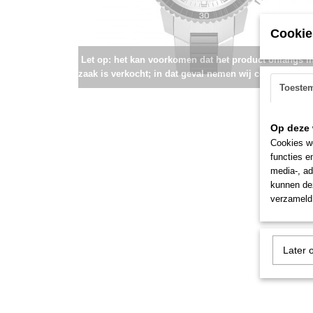
Cookie
Let op: het kan voorkomen dat het product onlangs i
zaak is verkocht; in dat geval nemen wij contact met u
Toeste
Op deze 
Cookies wo
functies e
media-, ad
kunnen dez
verzameld 
Later 