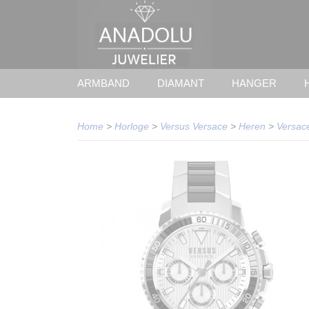
ARMBAND
DIAMANT
HANGER
Home
>
Horloge
>
Versus Versace
>
Heren
>
Versac