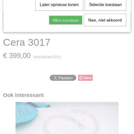
Later opnieuw tonen
Selectie toestaan
Let op: het kan voorkomen dat het product onlangs in de zaak is
Alles toestaan
Nee, niet akkoord
verkocht; in dat geval nemen wij contact met u op.
Cera 3017
€ 399,00
(inclusief btw 21%)
Save
Ook interessant