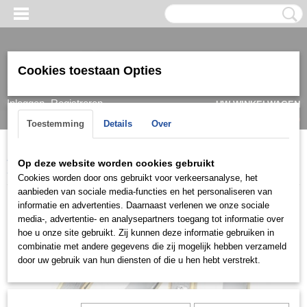
Cookies toestaan Opties
Inloggen
Registreren
UW WINKELWAGEN
Geen producten
(0)
Toestemming
Details
Over
Home
>
Ring
>
Trouwringen / Wedding
>
Cera collectie
>
Cera
Op deze website worden cookies gebruikt
3017
Cookies worden door ons gebruikt voor verkeersanalyse, het
aanbieden van sociale media-functies en het personaliseren van
informatie en advertenties. Daarnaast verlenen we onze sociale
media-, advertentie- en analysepartners toegang tot informatie over
hoe u onze site gebruikt. Zij kunnen deze informatie gebruiken in
combinatie met andere gegevens die zij mogelijk hebben verzameld
door uw gebruik van hun diensten of die u hen hebt verstrekt.