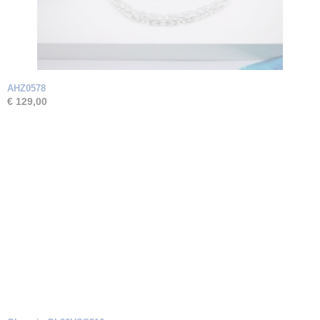
AHZ0578
€ 129,00