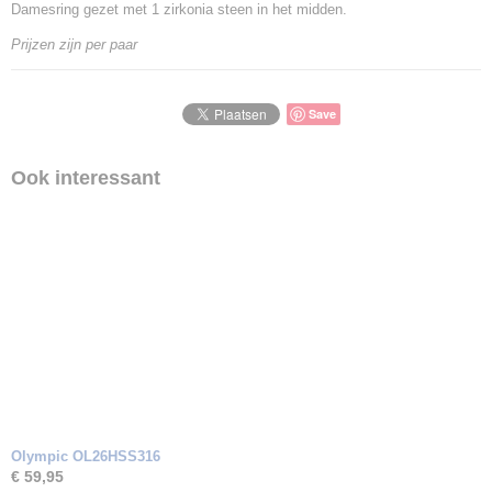
Damesring gezet met 1 zirkonia steen in het midden.
Goud Karaat
14 Karaat
Prijzen zijn per paar
Soort steen
Zirkonia
Save
Ook interessant
Olympic OL26HSS316
€ 59,95