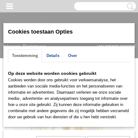
Cookies toestaan Opties
Inloggen
Registreren
UW WINKELWAGEN
Geen producten
(0)
Toestemming
Details
Over
Home
>
Ring
>
Trouwringen / Wedding
>
CK collectie
>
C033
Op deze website worden cookies gebruikt
Cookies worden door ons gebruikt voor verkeersanalyse, het
aanbieden van sociale media-functies en het personaliseren van
informatie en advertenties. Daarnaast verlenen we onze sociale
media-, advertentie- en analysepartners toegang tot informatie over
hoe u onze site gebruikt. Zij kunnen deze informatie gebruiken in
combinatie met andere gegevens die zij mogelijk hebben verzameld
door uw gebruik van hun diensten of die u hen hebt verstrekt.