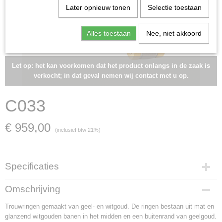
Later opnieuw tonen
Selectie toestaan
Alles toestaan
Nee, niet akkoord
Let op: het kan voorkomen dat het product onlangs in de zaak is
verkocht; in dat geval nemen wij contact met u op.
C033
€ 959,00
(inclusief btw 21%)
Specificaties
Artikelnummer
Omschrijving
C033
Trouwringen gemaakt van geel- en witgoud. De ringen bestaan uit mat en
Materiaal
glanzend witgouden banen in het midden en een buitenrand van geelgoud.
witgoud en geelgoud