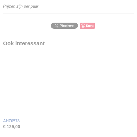
Goud Karaat
Prijzen zijn per paar
14 Karaat
Soort steen
Zirkonia
Save
Ook interessant
AHZ0578
€ 129,00