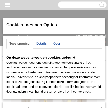
Cookies toestaan Opties
Inloggen
Registreren
UW WINKELWAGEN
Geen producten
(0)
Toestemming
Details
Over
Home
>
Ring
>
Trouwringen / Wedding
>
CK collectie
>
C041
Op deze website worden cookies gebruikt
Cookies worden door ons gebruikt voor verkeersanalyse, het
aanbieden van sociale media-functies en het personaliseren van
informatie en advertenties. Daarnaast verlenen we onze sociale
media-, advertentie- en analysepartners toegang tot informatie over
hoe u onze site gebruikt. Zij kunnen deze informatie gebruiken in
combinatie met andere gegevens die zij mogelijk hebben verzameld
door uw gebruik van hun diensten of die u hen hebt verstrekt.