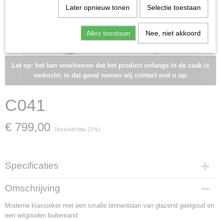
Later opnieuw tonen
Selectie toestaan
Alles toestaan
Nee, niet akkoord
Let op: het kan voorkomen dat het product onlangs in de zaak is
verkocht; in dat geval nemen wij contact met u op.
C041
€ 799,00
(inclusief btw 21%)
Specificaties
Artikelnummer
Omschrijving
C041
Moderne klassieker met een smalle binnenbaan van glazend geelgoud en
Materiaal
een witgouden buitenrand.
witgoud en geelgoud