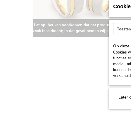
Cookie
Let op: het kan voorkomen dat het product onlangs i
Toeste
zaak is verkocht; in dat geval nemen wij contact met u
Op deze 
Cookies wo
functies e
media-, ad
kunnen dez
verzameld 
Later 