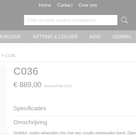
Home
Contact
Over ons
HORLOGE
KETTING & COLLIER
KIDS
OORBEL
>
C036
C036
€ 889,00
(inclusief btw 21%)
Specificaties
Artikelnummer
C036
Omschrijving
Materiaal
witgoud en geelgoud
Goud Karaat
14 Karaat
Strakke, matte witgouden ring met een smalle geelgouden band. Dame