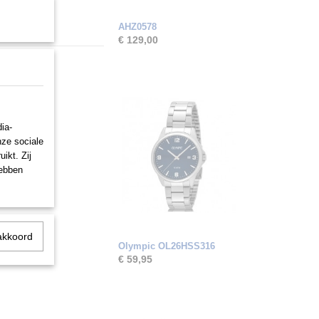
AHZ0578
€ 129,00
ia-
nze sociale
ikt. Zij
hebben
akkoord
Olympic OL26HSS316
€ 59,95