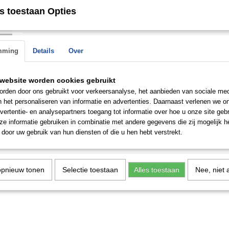
Soort steen
Zirkonia
zirkonia steentjes.
s toestaan Opties
Prijzen zijn per paar
n de
mming
Details
Over
Save
 op.
website worden cookies gebruikt
rden door ons gebruikt voor verkeersanalyse, het aanbieden van sociale med
n het personaliseren van informatie en advertenties. Daarnaast verlenen we o
vertentie- en analysepartners toegang tot informatie over hoe u onze site gebru
e informatie gebruiken in combinatie met andere gegevens die zij mogelijk 
door uw gebruik van hun diensten of die u hen hebt verstrekt.
opnieuw tonen
Selectie toestaan
Alles toestaan
Nee, niet 