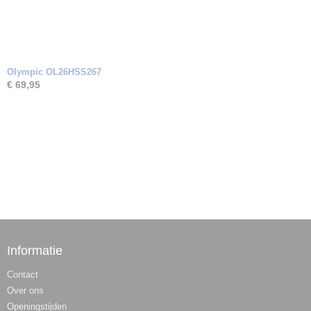
Olympic OL26HSS267
€ 69,95
Informatie
Contact
Over ons
Openingstijden