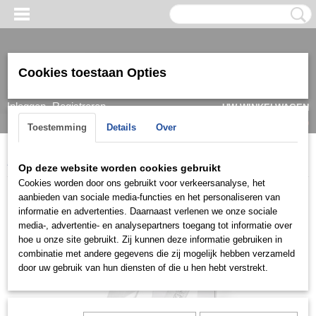
Cookies toestaan Opties
Inloggen
Registreren
UW WINKELWAGEN
Geen producten
(0)
Toestemming
Details
Over
Home
>
Ring
>
Trouwringen / Wedding
>
DE collectie
>
DER64
Op deze website worden cookies gebruikt
Cookies worden door ons gebruikt voor verkeersanalyse, het
aanbieden van sociale media-functies en het personaliseren van
informatie en advertenties. Daarnaast verlenen we onze sociale
media-, advertentie- en analysepartners toegang tot informatie over
hoe u onze site gebruikt. Zij kunnen deze informatie gebruiken in
combinatie met andere gegevens die zij mogelijk hebben verzameld
door uw gebruik van hun diensten of die u hen hebt verstrekt.