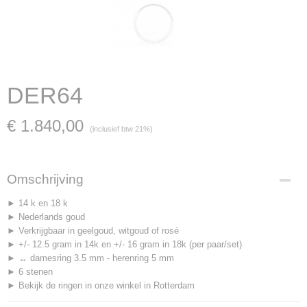
DER64
€ 1.840,00
(inclusief btw 21%)
Omschrijving
► 14 k en 18 k
► Nederlands goud
► Verkrijgbaar in geelgoud, witgoud of rosé
► +/- 12.5 gram in 14k en +/- 16 gram in 18k (per paar/set)
► ↔ damesring 3.5 mm - herenring 5 mm
► 6 stenen
► Bekijk de ringen in onze winkel in Rotterdam