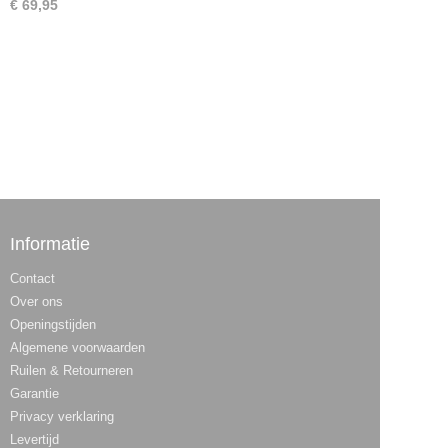
€ 69,95
Informatie
Contact
Over ons
Openingstijden
Algemene voorwaarden
Ruilen & Retourneren
Garantie
Privacy verklaring
Levertijd