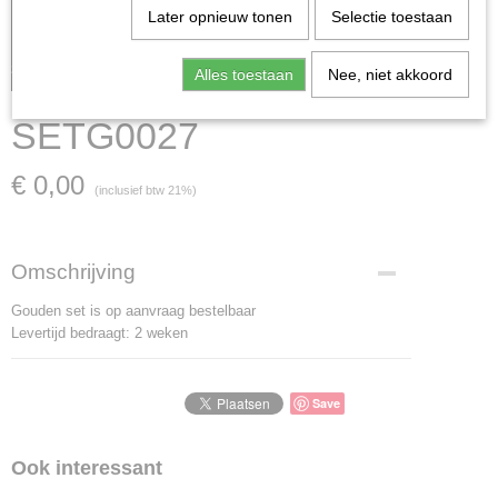
Later opnieuw tonen
Selectie toestaan
Let op: het kan voorkomen dat het product onlangs in de
zaak is verkocht; in dat geval nemen wij contact met u op.
Alles toestaan
Nee, niet akkoord
SETG0027
€ 0,00
(inclusief btw 21%)
Omschrijving
Gouden set is op aanvraag bestelbaar
Levertijd bedraagt: 2 weken
Save
Ook interessant