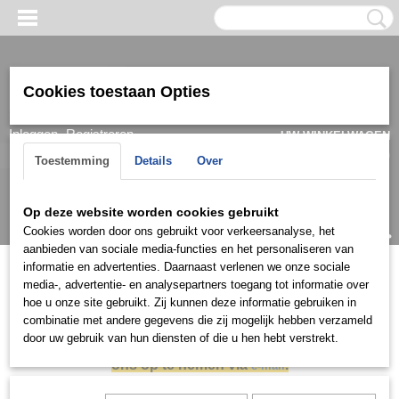
Cookies toestaan Opties
Inloggen
Registreren
UW WINKELWAGEN
Geen producten
(0)
Toestemming
Details
Over
Op deze website worden cookies gebruikt
Cookies worden door ons gebruikt voor verkeersanalyse, het
aanbieden van sociale media-functies en het personaliseren van
informatie en advertenties. Daarnaast verlenen we onze sociale
Wegens sterk fluctuerende edelmetaalkoersen
media-, advertentie- en analysepartners toegang tot informatie over
hoe u onze site gebruikt. Zij kunnen deze informatie gebruiken in
adviseren wij om voor actuele goudprijzen contact met
combinatie met andere gegevens die zij mogelijk hebben verzameld
door uw gebruik van hun diensten of die u hen hebt verstrekt.
ons op te nemen via
.
e‑mail