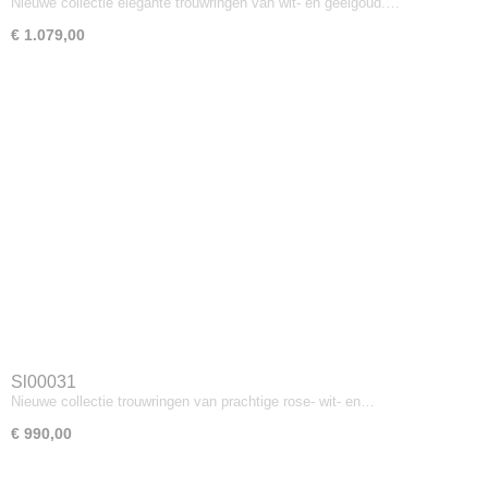
Nieuwe collectie elegante trouwringen van wit- en geelgoud.…
€ 1.079,00
Sl00031
Nieuwe collectie trouwringen van prachtige rose- wit- en…
€ 990,00