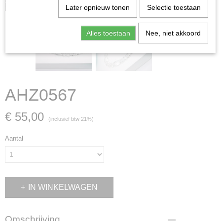
zaak is verkocht; in dat geval nemen wij contact met u op.
Later opnieuw tonen
Selectie toestaan
Alles toestaan
Nee, niet akkoord
AHZ0567
€ 55,00
(inclusief btw 21%)
Aantal
IN WINKELWAGEN
Omschrijving