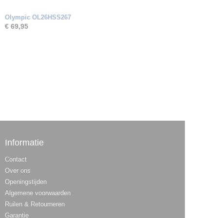
Olympic OL26HSS267
€ 69,95
Informatie
Contact
Over ons
Openingstijden
Algemene voorwaarden
Ruilen & Retourneren
Garantie