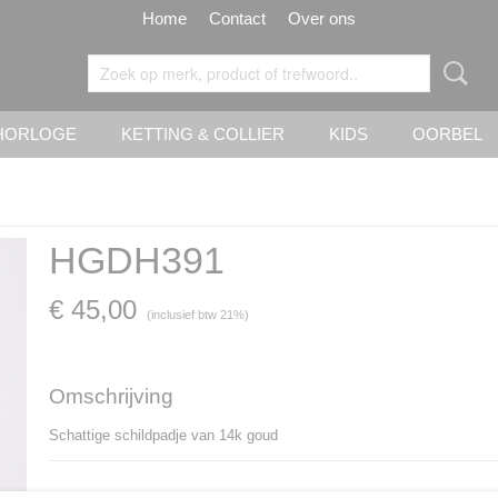
Home
Contact
Over ons
HORLOGE
KETTING & COLLIER
KIDS
OORBEL
HGDH391
€ 45,00
(inclusief btw 21%)
Omschrijving
Schattige schildpadje van 14k goud