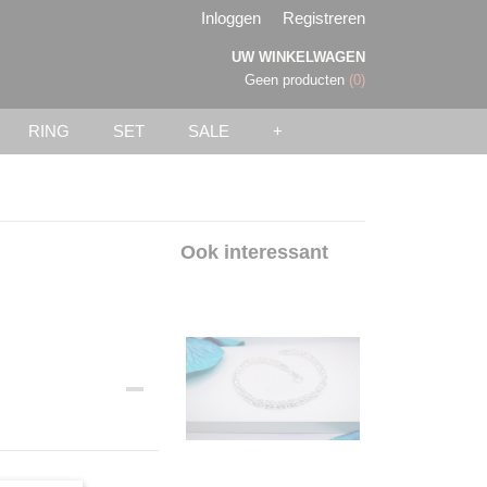
Inloggen
Registreren
UW WINKELWAGEN
Geen producten
(0)
RING
SET
SALE
+
Ook interessant