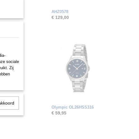
AHZ0578
€ 129,00
ia-
nze sociale
ikt. Zij
hebben
akkoord
Olympic OL26HSS316
€ 59,95