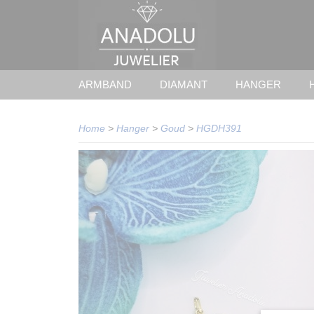
ARMBAND
DIAMANT
HANGER
Home
>
Hanger
>
Goud
>
HGDH391