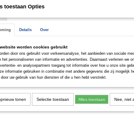
Save
s toestaan Opties
mming
Details
Over
n de
 op.
website worden cookies gebruikt
rden door ons gebruikt voor verkeersanalyse, het aanbieden van sociale med
n het personaliseren van informatie en advertenties. Daarnaast verlenen we o
vertentie- en analysepartners toegang tot informatie over hoe u onze site gebru
e informatie gebruiken in combinatie met andere gegevens die zij mogelijk 
door uw gebruik van hun diensten of die u hen hebt verstrekt.
opnieuw tonen
Selectie toestaan
Alles toestaan
Nee, niet 