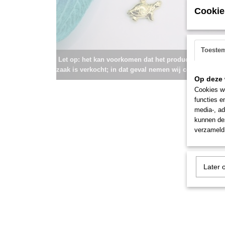
Cookie
Toeste
Let op: het kan voorkomen dat het product onlangs i
zaak is verkocht; in dat geval nemen wij contact met u
Op deze 
Cookies wo
functies e
media-, ad
kunnen dez
verzameld 
Later 