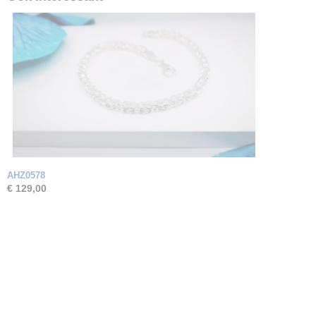
AHZ0578
€ 129,00