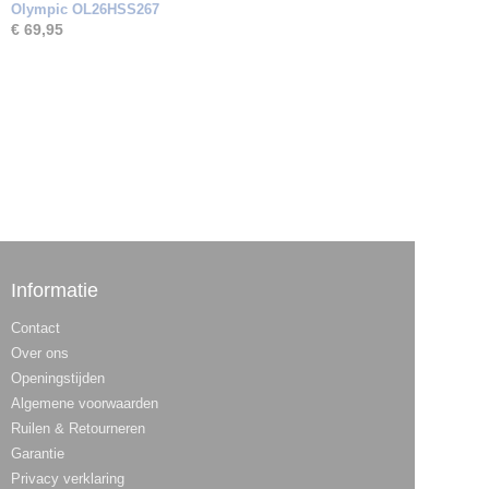
Olympic OL26HSS267
€ 69,95
Informatie
Contact
Over ons
Openingstijden
Algemene voorwaarden
Ruilen & Retourneren
Garantie
Privacy verklaring