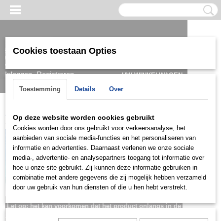
Cookies toestaan Opties
Inloggen
Registreren
UW WINKELWAGEN
Geen producten
(0)
Toestemming
Details
Over
Home
>
Kids
>
Oorbellen
>
KOG0205
Op deze website worden cookies gebruikt
Cookies worden door ons gebruikt voor verkeersanalyse, het
aanbieden van sociale media-functies en het personaliseren van
informatie en advertenties. Daarnaast verlenen we onze sociale
media-, advertentie- en analysepartners toegang tot informatie over
hoe u onze site gebruikt. Zij kunnen deze informatie gebruiken in
combinatie met andere gegevens die zij mogelijk hebben verzameld
door uw gebruik van hun diensten of die u hen hebt verstrekt.
Let op: het kan voorkomen dat het product onlangs in de
zaak is verkocht; in dat geval nemen wij contact met u op.