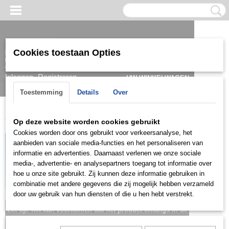
Cookies toestaan Opties
Inloggen
Registreren
UW WINKELWAGEN
Geen producten
(0)
Toestemming
Details
Over
Home
>
Kids
>
Oorbellen
>
KOG0208
Op deze website worden cookies gebruikt
Cookies worden door ons gebruikt voor verkeersanalyse, het
aanbieden van sociale media-functies en het personaliseren van
informatie en advertenties. Daarnaast verlenen we onze sociale
media-, advertentie- en analysepartners toegang tot informatie over
hoe u onze site gebruikt. Zij kunnen deze informatie gebruiken in
combinatie met andere gegevens die zij mogelijk hebben verzameld
door uw gebruik van hun diensten of die u hen hebt verstrekt.
Let op: het kan voorkomen dat het product onlangs in de
zaak is verkocht; in dat geval nemen wij contact met u op.