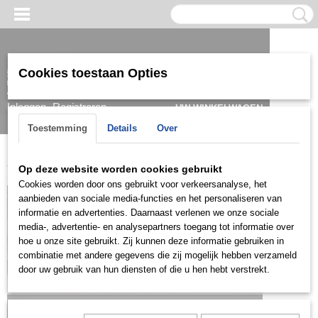
Cookies toestaan Opties
Inloggen
Registreren
UW WINKELWAGEN
Geen producten
(0)
Toestemming
Details
Over
Home
>
Kids
>
Oorbellen
>
KOG0212
Op deze website worden cookies gebruikt
Cookies worden door ons gebruikt voor verkeersanalyse, het
aanbieden van sociale media-functies en het personaliseren van
informatie en advertenties. Daarnaast verlenen we onze sociale
media-, advertentie- en analysepartners toegang tot informatie over
hoe u onze site gebruikt. Zij kunnen deze informatie gebruiken in
combinatie met andere gegevens die zij mogelijk hebben verzameld
door uw gebruik van hun diensten of die u hen hebt verstrekt.
Let op: het kan voorkomen dat het product onlangs in de