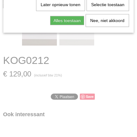
zaak is verkocht; in dat geval nemen wij contact met u op.
Later opnieuw tonen
Selectie toestaan
Alles toestaan
Nee, niet akkoord
KOG0212
€ 129,00
(inclusief btw 21%)
Save
Ook interessant