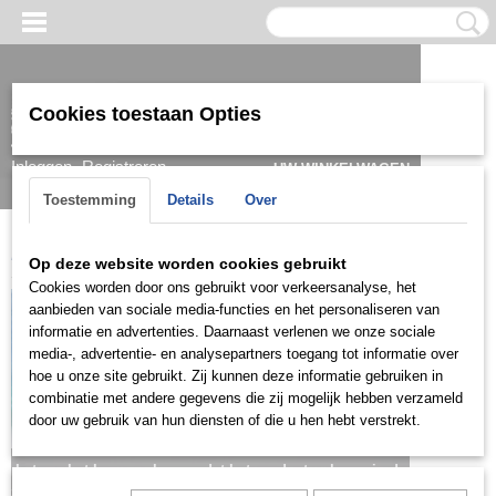
Cookies toestaan Opties
Inloggen
Registreren
UW WINKELWAGEN
Geen producten
(0)
Toestemming
Details
Over
Home
>
Kids
>
Oorbellen
>
KOG0213
Op deze website worden cookies gebruikt
Cookies worden door ons gebruikt voor verkeersanalyse, het
aanbieden van sociale media-functies en het personaliseren van
informatie en advertenties. Daarnaast verlenen we onze sociale
media-, advertentie- en analysepartners toegang tot informatie over
hoe u onze site gebruikt. Zij kunnen deze informatie gebruiken in
combinatie met andere gegevens die zij mogelijk hebben verzameld
door uw gebruik van hun diensten of die u hen hebt verstrekt.
Let op: het kan voorkomen dat het product onlangs in de
zaak is verkocht; in dat geval nemen wij contact met u op.