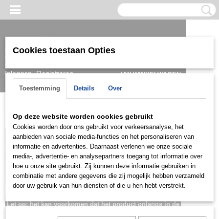
Cookies toestaan Opties
Inloggen
Registreren
UW WINKELWAGEN
Geen producten
(0)
Toestemming
Details
Over
Home
>
Kids
>
Oorbellen
>
KOG0218
Op deze website worden cookies gebruikt
Cookies worden door ons gebruikt voor verkeersanalyse, het
aanbieden van sociale media-functies en het personaliseren van
informatie en advertenties. Daarnaast verlenen we onze sociale
media-, advertentie- en analysepartners toegang tot informatie over
hoe u onze site gebruikt. Zij kunnen deze informatie gebruiken in
combinatie met andere gegevens die zij mogelijk hebben verzameld
door uw gebruik van hun diensten of die u hen hebt verstrekt.
Let op: het kan voorkomen dat het product onlangs in de
zaak is verkocht; in dat geval nemen wij contact met u op.