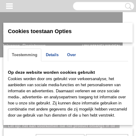
Cookies toestaan Opties
Inloggen
Registreren
UW WINKELWAGEN
Geen producten
(0)
Toestemming
Details
Over
Home
>
Kids
>
Ringen
>
KRG0308
Op deze website worden cookies gebruikt
Cookies worden door ons gebruikt voor verkeersanalyse, het
aanbieden van sociale media-functies en het personaliseren van
informatie en advertenties. Daarnaast verlenen we onze sociale
media-, advertentie- en analysepartners toegang tot informatie over
hoe u onze site gebruikt. Zij kunnen deze informatie gebruiken in
combinatie met andere gegevens die zij mogelijk hebben verzameld
door uw gebruik van hun diensten of die u hen hebt verstrekt.
Let op: het kan voorkomen dat het product onlangs in de
zaak is verkocht; in dat geval nemen wij contact met u op.